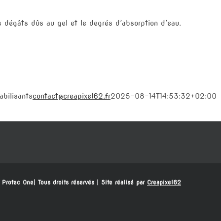
s dégâts dûs au gel et le degrés d’absorption d’eau.
abilisants
contact@creapixel62.fr
2025-08-14T14:53:32+02:00
 Protec One| Tous droits réservés | Site réalisé par
Creapixel62