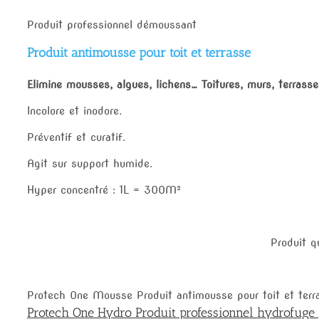
Produit professionnel démoussant
Produit antimousse pour toit et terrasse
Elimine mousses, algues, lichens… Toitures, murs, terrass
Incolore et inodore.
Préventif et curatif.
Agit sur support humide.
Hyper concentré : 1L = 300M²
Produit q
Protech One Mousse Produit antimousse pour toit et terr
Protech One Hydro Produit professionnel hydrofuge 