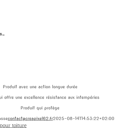
es…
Produit avec une action longue durée
ui offre une excellence résistance aux intempéries
Produit qui protège
asse
contact@creapixel62.fr
2025-08-14T14:53:22+02:00
pour toiture